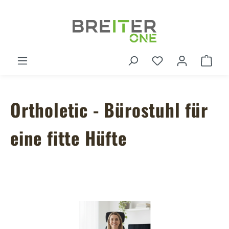
Zum Hauptinhalt springen
Du hast 0 Produ
Ware
Ortholetic - Bürostuhl für
eine fitte Hüfte
Bildergalerie überspringen