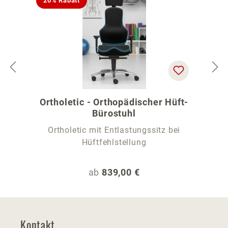
20% Rabatt
Ortholetic - Orthopädischer Hüft-
Bürostuhl
Ortholetic mit Entlastungssitz bei
Hüftfehlstellung
Regulärer Preis:
ab
839,00 €
Kontakt