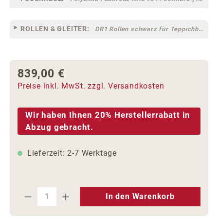
ROLLEN & GLEITER:
DR1 Rollen schwarz für Teppichböden [10]
839,00 €
Regulärer Preis:
Preise inkl. MwSt. zzgl. Versandkosten
Wir haben Ihnen 20% Herstellerrabatt in
Abzug gebracht.
Lieferzeit: 2-7 Werktage
Produkt Anzahl: Gib den gewünschten We
In den Warenkorb