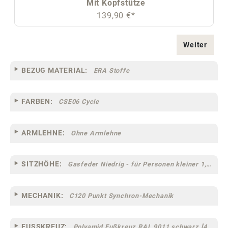
Mit Kopfstütze
139,90 €*
Weiter
BEZUG MATERIAL:
ERA Stoffe
FARBEN:
CSE06 Cycle
ARMLEHNE:
Ohne Armlehne
SITZHÖHE:
Gasfeder Niedrig - für Personen kleiner 1,60 m
MECHANIK:
C120 Punkt Synchron-Mechanik
FUSSKREUZ:
Polyamid Fußkreuz RAL 9011 schwarz [44]