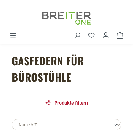
Zum Hauptinhalt springen
Du hast 0 Produ
Ware
GASFEDERN FÜR
BÜROSTÜHLE
Produkte filtern