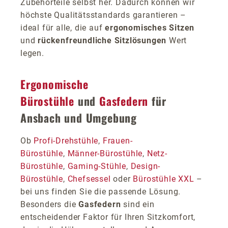
Zubehörteile selbst her. Dadurch können wir
höchste Qualitätsstandards garantieren –
ideal für alle, die auf
ergonomisches Sitzen
und
rückenfreundliche Sitzlösungen
Wert
legen.
Ergonomische
Bürostühle
und
Gasfedern
für
Ansbach und Umgebung
Ob
Profi-Drehstühle
,
Frauen-
Bürostühle
,
Männer-Bürostühle
,
Netz-
Bürostühle
,
Gaming-Stühle
,
Design-
Bürostühle
,
Chefsessel
oder
Bürostühle XXL
–
bei uns finden Sie die passende Lösung.
Besonders die
Gasfedern
sind ein
entscheidender Faktor für Ihren Sitzkomfort,