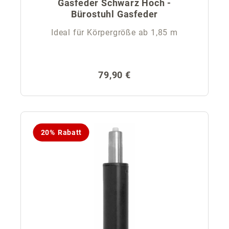
Gasfeder Schwarz Hoch -
Bürostuhl Gasfeder
Ideal für Körpergröße ab 1,85 m
Regulärer Preis:
79,90 €
20% Rabatt