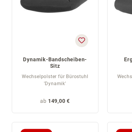
Dynamik-Bandscheiben-
Er
Sitz
Wechselpolster für Bürostuhl
Wechse
'Dynamik'
Regulärer Preis:
ab
149,00 €