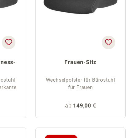
lness-
Frauen-Sitz
rostuhl
Wechselpolster für Bürostuhl
erkante
für Frauen
eis:
Regulärer Preis:
ab
149,00 €