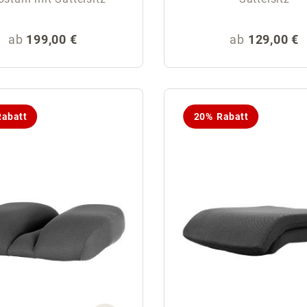
Regulärer Preis:
Regulärer Pr
ab
199,00 €
ab
129,00 €
abatt
20% Rabatt