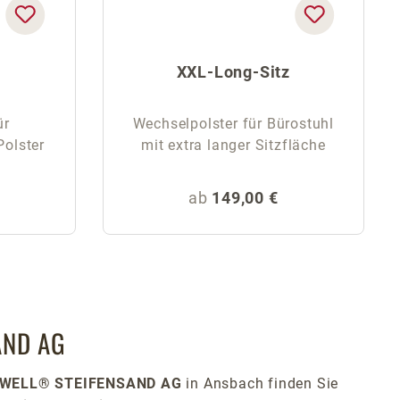
XXL-Long-Sitz
ür
Wechselpolster für Bürostuhl
Polster
mit extra langer Sitzfläche
eis:
Regulärer Preis:
ab
149,00 €
AND AG
TWELL® STEIFENSAND AG
in Ansbach finden Sie