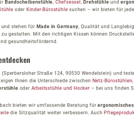
für
Bandscheibenstühle
,
Chefsessel
,
Drehstühle
und
ergon
tühle
oder
Kinder-Bürostühle
suchen – wir bieten für jed
 und stehen für
Made in Germany
, Qualität und Langlebig
zu gestalten. Mit den richtigen Kissen können Druckstelle
und gesundheitsfördernd.
entdecken
n
(Sperbersloher Straße 124, 90530 Wendelstein) und test
r zeigen Ihnen die Unterschiede zwischen
Netz-Bürostühlen
erstühle
oder
Arbeitsstühle und Hocker
– bei uns finden 
bach bieten wir umfassende Beratung für
ergonomisches
eile
die Sitzqualität weiter verbessern. Auch
Pflegeprodu