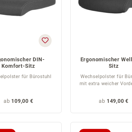
gonomischer DIN-
Ergonomischer Wel
Komfort-Sitz
Sitz
lpolster für Bürostuhl
Wechselpolster für Bü
mit extra weicher Vord
Regulärer Preis:
Regulärer Pr
ab
109,00 €
ab
149,00 €