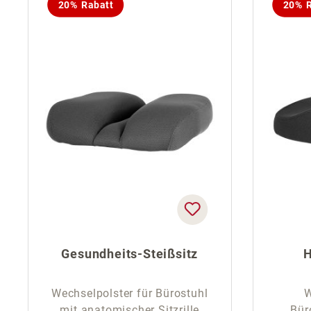
20% Rabatt
20% R
Gesundheits-Steißsitz
H
Wechselpolster für Bürostuhl
W
mit anatomischer Sitzrille
Bür