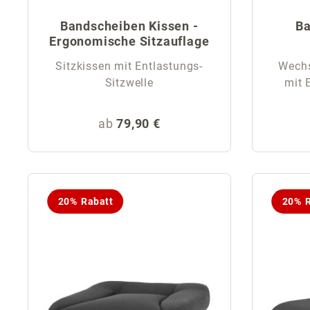
Bandscheiben Kissen -
Ba
Ergonomische Sitzauflage
Sitzkissen mit Entlastungs-
Wechse
Sitzwelle
mit 
Regulärer Preis:
ab
79,90 €
20% Rabatt
20% R