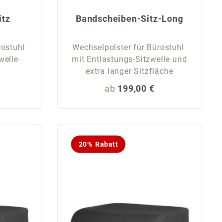
itz
Bandscheiben-Sitz-Long
rostuhl
Wechselpolster für Bürostuhl
welle
mit Entlastungs-Sitzwelle und
extra langer Sitzfläche
eis:
Regulärer Preis:
ab
199,00 €
20% Rabatt