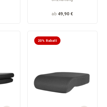
eis:
Regulärer Preis:
ab
49,90 €
20% Rabatt