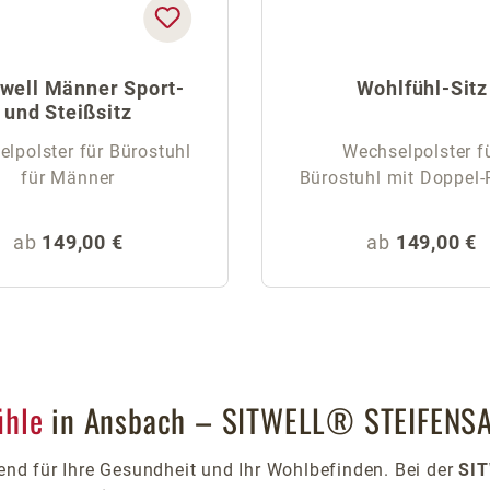
iwell Männer Sport-
Wohlfühl-Sitz
und Steißsitz
lpolster für Bürostuhl
Wechselpolster f
für Männer
Bürostuhl mit Doppel-
Regulärer Preis:
Regulärer Pr
ab
149,00 €
ab
149,00 €
ühle
in Ansbach – SITWELL® STEIFENS
end für Ihre Gesundheit und Ihr Wohlbefinden. Bei der
SI