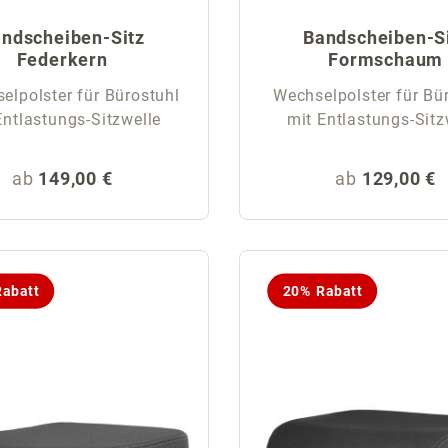
ndscheiben-Sitz
Bandscheiben-S
Federkern
Formschaum
lpolster für Bürostuhl
Wechselpolster für Bü
Entlastungs-Sitzwelle
mit Entlastungs-Sitz
Regulärer Preis:
Regulärer Pr
ab
149,00 €
ab
129,00 €
abatt
20% Rabatt