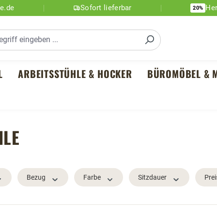
ne.de
Sofort lieferbar
Her
20%
L
ARBEITSSTÜHLE & HOCKER
BÜROMÖBEL & M
HLE
Bezug
Farbe
Sitzdauer
Prei