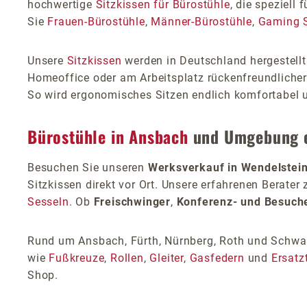
hochwertige
Sitzkissen für Bürostühle
, die speziell 
Sie
Frauen-Bürostühle
,
Männer-Bürostühle
,
Gaming S
Unsere
Sitzkissen
werden in Deutschland hergestellt
Homeoffice oder am Arbeitsplatz rückenfreundlicher 
So wird ergonomisches Sitzen endlich komfortabel 
Bürostühle in Ansbach
und Umgebung 
Besuchen Sie unseren
Werksverkauf in Wendelstei
Sitzkissen direkt vor Ort. Unsere erfahrenen Berate
Sesseln
. Ob
Freischwinger
,
Konferenz- und Besuch
Rund um Ansbach, Fürth, Nürnberg, Roth und Schwa
wie
Fußkreuze
,
Rollen
,
Gleiter
,
Gasfedern
und
Ersatzt
Shop.