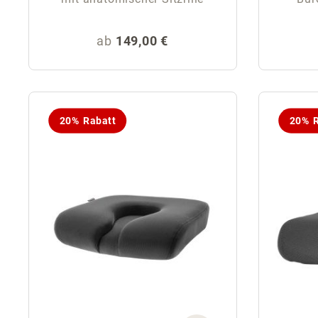
Regulärer Preis:
ab
149,00 €
20% Rabatt
20% R