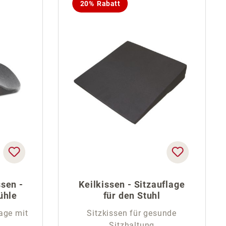
20% Rabatt
ssen -
Keilkissen - Sitzauflage
ühle
für den Stuhl
age mit
Sitzkissen für gesunde
Sitzhaltung