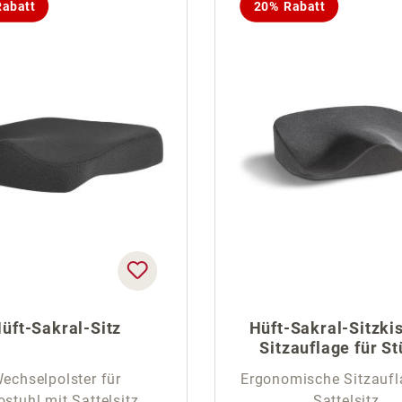
abatt
20% Rabatt
üft-Sakral-Sitz
Hüft-Sakral-Sitzki
Sitzauflage für St
echselpolster für
Ergonomische Sitzaufl
ostuhl mit Sattelsitz
Sattelsitz