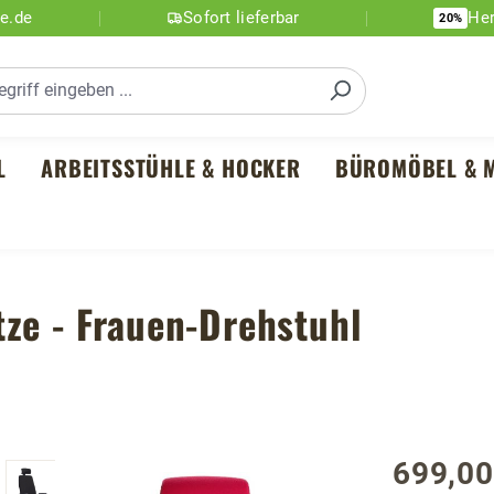
ne.de
Sofort lieferbar
Her
20%
L
ARBEITSSTÜHLE & HOCKER
BÜROMÖBEL & M
ze - Frauen-Drehstuhl
699,00
Regulärer P