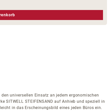
hen um die Anzahl zu erhöhen oder zu r
renkorb
 für den universellen Einsatz an jedem ergonomischen
Marke SITWELL STEIFENSAND auf Anhieb und speziell in
eicht in das Erscheinungsbild eines jeden Büros ein.