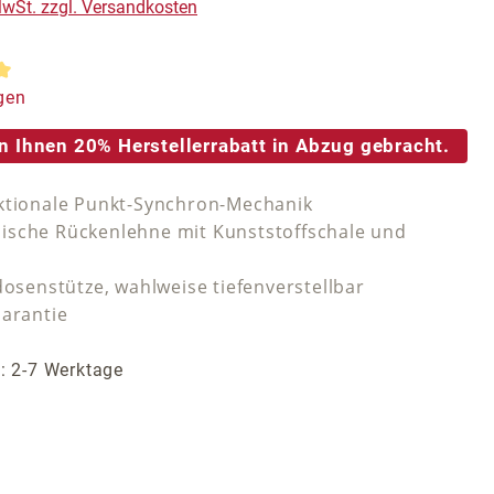
 MwSt. zzgl. Versandkosten
tliche Bewertung von 5 von 5 Sternen
gen
n Ihnen 20% Herstellerrabatt in Abzug gebracht.
ktionale Punkt-Synchron-Mechanik
sche Rückenlehne mit Kunststoffschale und
dosenstütze, wahlweise tiefenverstellbar
Garantie
t: 2-7 Werktage