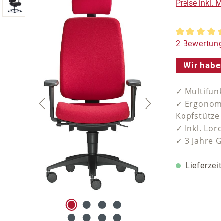
Preise inkl.
Durchschnit
2 Bewertun
Wir habe
✓ Multifun
✓ Ergonomi
Kopfstütze
✓ Inkl. Lor
✓ 3 Jahre 
Lieferzei