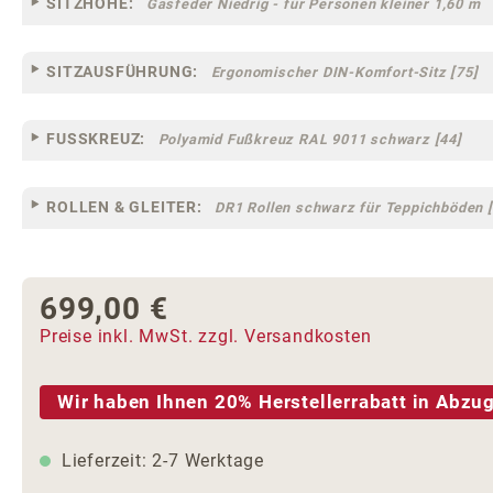
SITZHÖHE:
Gasfeder Niedrig - für Personen kleiner 1,60 m
SITZAUSFÜHRUNG:
Ergonomischer DIN-Komfort-Sitz [75]
FUSSKREUZ:
Polyamid Fußkreuz RAL 9011 schwarz [44]
ROLLEN & GLEITER:
DR1 Rollen schwarz für Teppichböden [
699,00 €
Regulärer Preis:
Preise inkl. MwSt. zzgl. Versandkosten
Wir haben Ihnen 20% Herstellerrabatt in Abzug
Lieferzeit: 2-7 Werktage