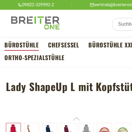
09822-329992-2
vertrieb@breitero
m Hauptinhalt springen
Zur Suche springen
Zur Hauptnavigation springen
BÜROSTÜHLE
CHEFSESSEL
BÜROSTÜHLE XX
ORTHO-SPEZIALSTÜHLE
Lady ShapeUp L mit Kopfstüt
Bildergalerie überspringen