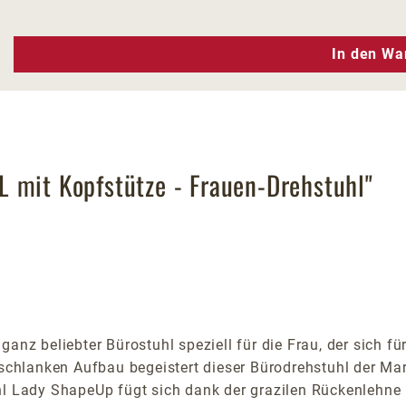
n Wert ein oder benutze die Schaltfläc
In den Wa
 mit Kopfstütze - Frauen-Drehstuhl"
 ganz beliebter Bürostuhl speziell für die Frau, der sich
en schlanken Aufbau begeistert dieser Bürodrehstuhl der 
hl Lady ShapeUp fügt sich dank der grazilen Rückenlehne l