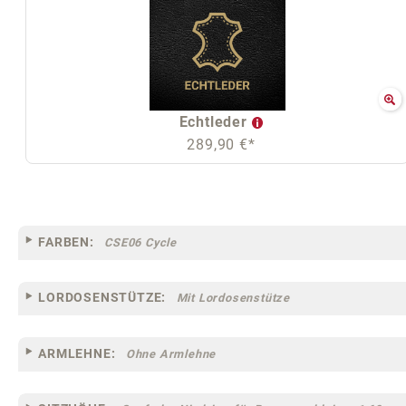
Echtleder
289,90 €*
FARBEN:
CSE06 Cycle
LORDOSENSTÜTZE:
Mit Lordosenstütze
ARMLEHNE:
Ohne Armlehne