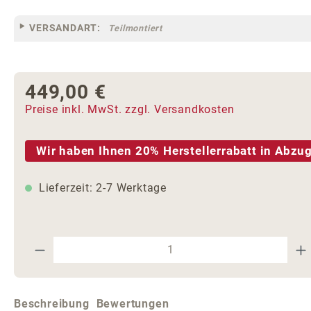
VERSANDART:
Teilmontiert
449,00 €
Regulärer Preis:
Preise inkl. MwSt. zzgl. Versandkosten
Wir haben Ihnen 20% Herstellerrabatt in Abzug
Lieferzeit: 2-7 Werktage
Produkt Anzahl: Gib den gewünschte
Beschreibung
Bewertungen