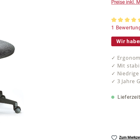
Preise inkl.
Durchschnit
1 Bewertun
Wir habe
✓ Ergonomi
✓ Mit stab
✓ Niedrige
✓ 3 Jahre 
Lieferzei
Zum Merkzet