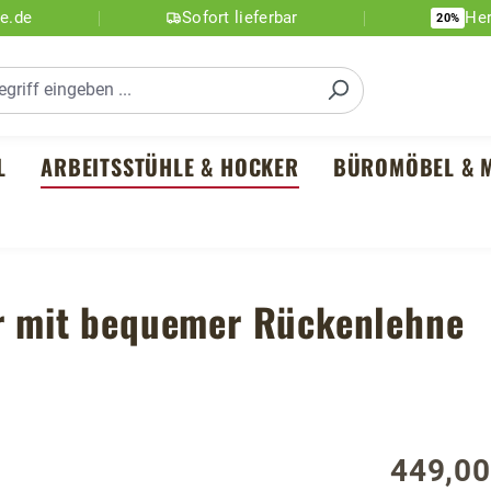
ne.de
Sofort lieferbar
Her
20%
L
ARBEITSSTÜHLE & HOCKER
BÜROMÖBEL & M
er mit bequemer Rückenlehne
449,00
Regulärer P