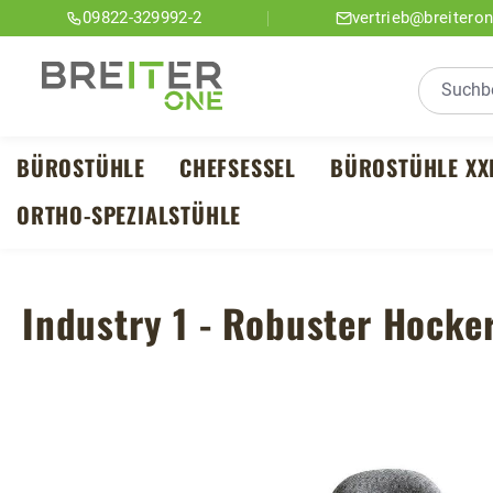
09822-329992-2
vertrieb@breitero
m Hauptinhalt springen
Zur Suche springen
Zur Hauptnavigation springen
BÜROSTÜHLE
CHEFSESSEL
BÜROSTÜHLE XX
ORTHO-SPEZIALSTÜHLE
Industry 1 - Robuster Hock
Bildergalerie überspringen