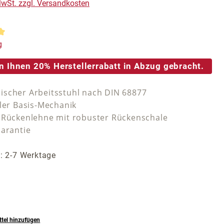
 MwSt. zzgl. Versandkosten
tliche Bewertung von 5 von 5 Sternen
g
n Ihnen 20% Herstellerrabatt in Abzug gebracht.
scher Arbeitsstuhl nach DIN 68877
iler Basis-Mechanik
 Rückenlehne mit robuster Rückenschale
Garantie
t: 2-7 Werktage
tel hinzufügen