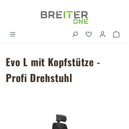
Zum Hauptinhalt springen
Du hast 0 Produ
Ware
Evo L mit Kopfstütze -
Profi Drehstuhl
Bildergalerie überspringen