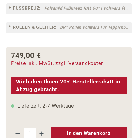
FUSSKREUZ:
Polyamid Fußkreuz RAL 9011 schwarz [44]
ROLLEN & GLEITER:
DR1 Rollen schwarz für Teppichböden [10]
749,00 €
Regulärer Preis:
Preise inkl. MwSt. zzgl. Versandkosten
Wir haben Ihnen 20% Herstellerrabatt in
Abzug gebracht.
Lieferzeit: 2-7 Werktage
Produkt Anzahl: Gib den gewünschten We
In den Warenkorb